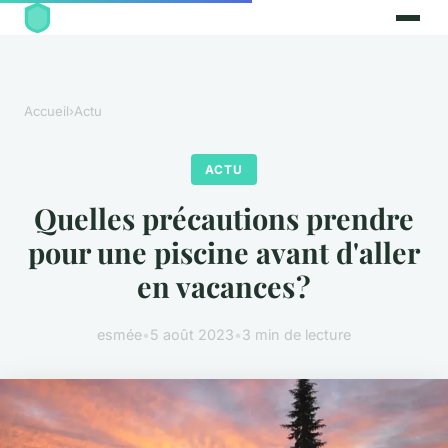
Accueil
›
Actu
ACTU
Quelles précautions prendre
pour une piscine avant d'aller
en vacances ?
esmée
•
5 août 2023
•
3 min de lecture