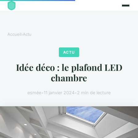
Accueil
›
Actu
ACTU
Idée déco : le plafond LED
chambre
esmée
•
11 janvier 2024
•
2 min de lecture