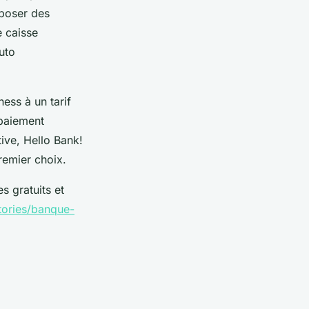
époser des
e caisse
uto
ess à un tarif
 paiement
tive, Hello Bank!
remier choix.
s gratuits et
stories/banque-