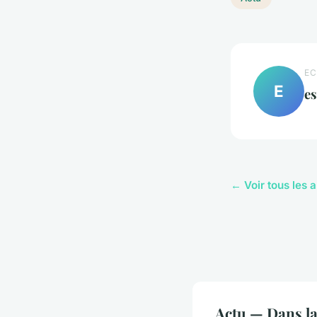
EC
E
e
← Voir tous les a
Actu — Dans l