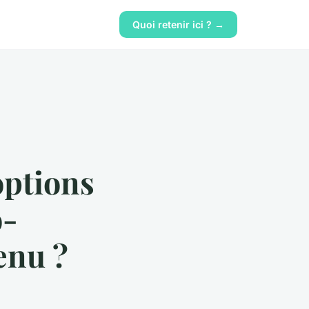
Quoi retenir ici ? →
options
o-
enu ?