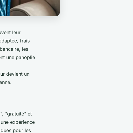
uvent leur
daptée, frais
bancaire, les
ent une panoplie
eur devient un
ienne.
, "gratuité" et
e une expérience
iques pour les