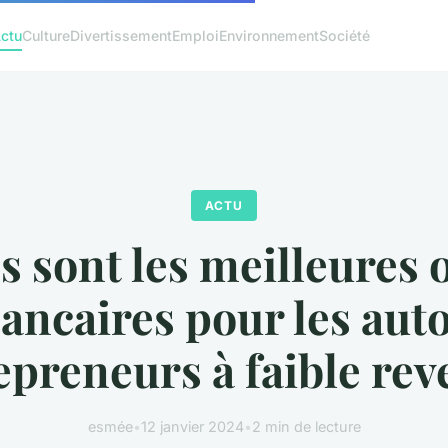
ctu
Culture
Divertissement
Emploi
Environnement
Société
ACTU
s sont les meilleures 
ancaires pour les aut
epreneurs à faible rev
esmée
•
12 janvier 2024
•
2 min de lecture