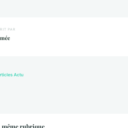
RIT PAR
smée
rticles Actu
a même rubrique