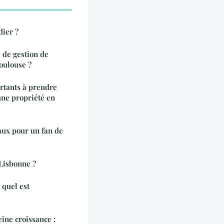
ier ?
 de gestion de
oulouse ?
ortants à prendre
une propriété en
aux pour un fan de
Lisbonne ?
 quel est
eine croissance :