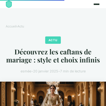
Accueil
›
Actu
ACTU
Découvrez les caftans de
mariage : style et choix infinis
esmée
•
20 janvier 2025
•
7 min de lecture