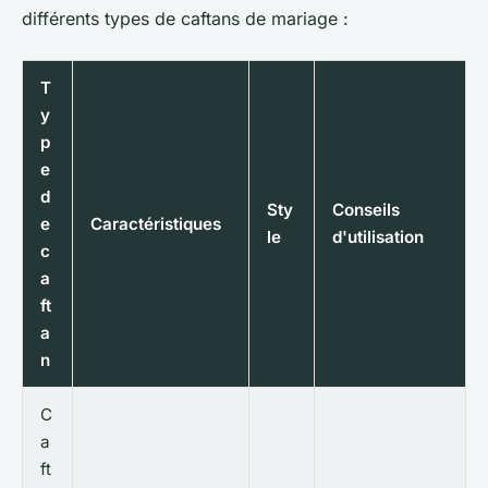
différents types de caftans de mariage :
T
y
p
e
d
Sty
Conseils
e
Caractéristiques
le
d'utilisation
c
a
ft
a
n
C
a
ft