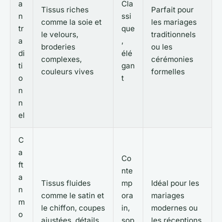
a
Cla
Tissus riches
Parfait pour
n
ssi
comme la soie et
les mariages
tr
que
le velours,
traditionnels
a
,
broderies
ou les
di
élé
complexes,
cérémonies
ti
gan
couleurs vives
formelles
o
t
n
n
el
C
a
Co
ft
nte
a
Tissus fluides
mp
Idéal pour les
n
comme le satin et
ora
mariages
m
le chiffon, coupes
in,
modernes ou
o
ajustées, détails
sop
les réceptions