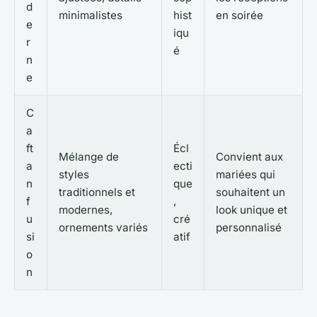
d
minimalistes
hist
en soirée
e
iqu
r
é
n
e
C
a
ft
Écl
Mélange de
Convient aux
a
ecti
styles
mariées qui
n
que
traditionnels et
souhaitent un
f
,
modernes,
look unique et
u
cré
ornements variés
personnalisé
si
atif
o
n