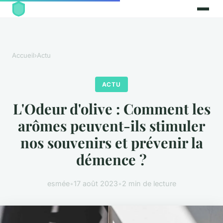
Accueil
›
Actu
ACTU
L'Odeur d'olive : Comment les
arômes peuvent-ils stimuler
nos souvenirs et prévenir la
démence ?
esmée
•
17 août 2023
•
2 min de lecture