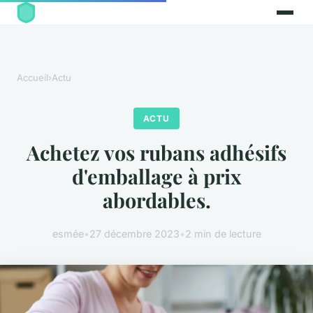
Accueil
›
Actu
ACTU
Achetez vos rubans adhésifs
d'emballage à prix
abordables.
esmée
•
27 décembre 2023
•
2 min de lecture