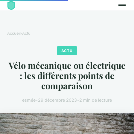
Accueil
›
Actu
ACTU
Vélo mécanique ou électrique
: les différents points de
comparaison
esmée
•
29 décembre 2023
•
2 min de lecture