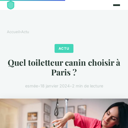
Accueil
›
Actu
ACTU
Quel toiletteur canin choisir à
Paris ?
esmée
•
18 janvier 2024
•
2 min de lecture