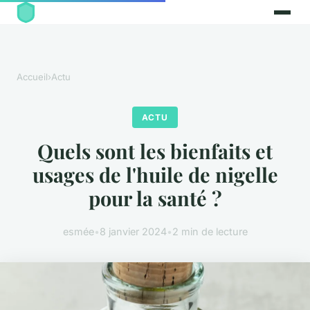
Accueil
›
Actu
ACTU
Quels sont les bienfaits et
usages de l'huile de nigelle
pour la santé ?
esmée
•
8 janvier 2024
•
2 min de lecture