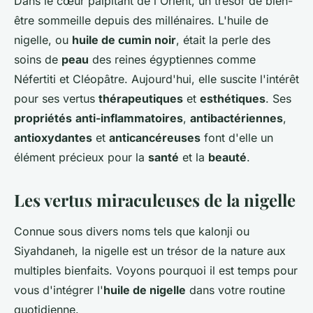
Dans le cœur palpitant de l'Orient, un trésor de bien-
être sommeille depuis des millénaires. L'huile de
nigelle, ou
huile de cumin noir
, était la perle des
soins de
peau
des reines égyptiennes comme
Néfertiti et Cléopâtre. Aujourd'hui, elle suscite l'intérêt
pour ses vertus
thérapeutiques
et
esthétiques
. Ses
propriétés
anti-inflammatoires
,
antibactériennes
,
antioxydantes
et
anticancéreuses
font d'elle un
élément précieux pour la
santé
et la
beauté
.
Les vertus miraculeuses de la nigelle
Connue sous divers noms tels que kalonji ou
Siyahdaneh, la nigelle est un trésor de la nature aux
multiples bienfaits. Voyons pourquoi il est temps pour
vous d'intégrer l'
huile de nigelle
dans votre routine
quotidienne.