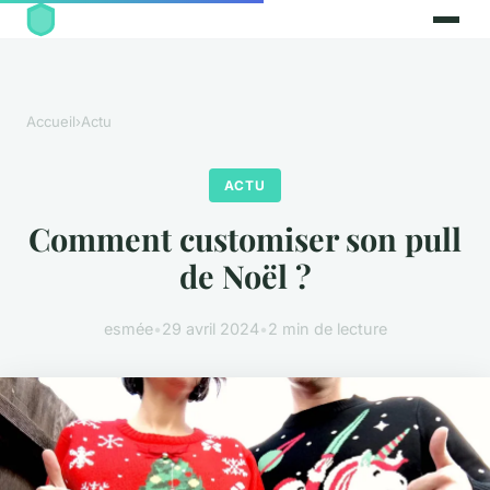
Accueil
›
Actu
ACTU
Comment customiser son pull
de Noël ?
esmée
•
29 avril 2024
•
2 min de lecture